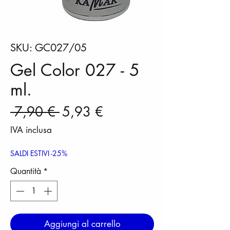
SKU: GC027/05
Gel Color 027 - 5
ml.
Prezzo regolare
Prezzo scontato
 7,90 € 
5,93 €
IVA inclusa
SALDI ESTIVI -25%
Quantità
*
Aggiungi al carrello