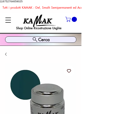
116752764659025
Tutti i prodotti KAMAK - Gel, Smalti Semipermanenti ed Acrygel sono TPO ed HEMA FR
Shop Online Ricostruzione Unghie
Cerca