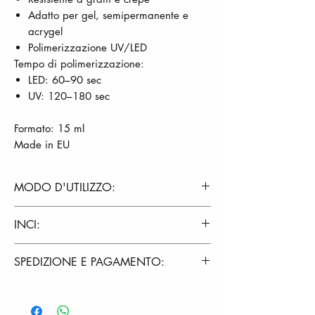
Adatto per gel, semipermanente e
acrygel
Polimerizzazione UV/LED
Tempo di polimerizzazione:
LED: 60–90 sec
UV: 120–180 sec
Formato: 15 ml
Made in EU
MODO D'UTILIZZO:
Preparare la superficie dell'unghia,
INCI:
opacizzarla con un buffer e pulirla
con Cleanser Kamak.
PEG-3 Trimethylolpropane Triacrylate,
SPEDIZIONE E PAGAMENTO:
Applicare Nail Prep KAMAK
Urethane Acrylate Oligomer,
Applicare un strato sottile di Bonder-
Pentaerythritol
Spedizione rapida con corriere: il tuo
Acid Free KAMAK e aspettare 30
Tetrakis(3mercaptopropionate), Silica,
ordine verrà evaso entro 24/48 ore