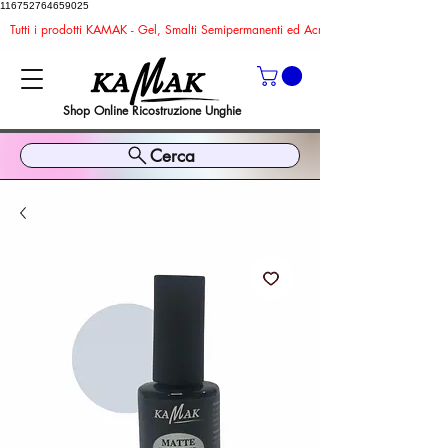
116752764659025
Tutti i prodotti KAMAK - Gel, Smalti Semipermanenti ed Acrygel sono TPO ed HEMA FR
Shop Online Ricostruzione Unghie
Cerca