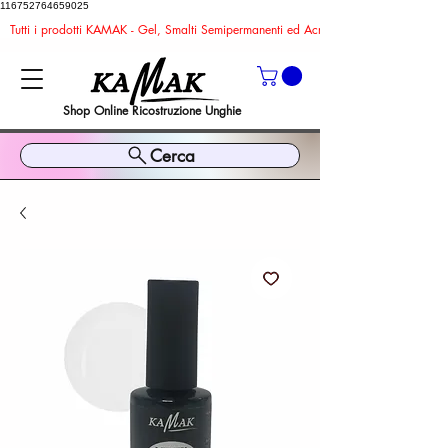
116752764659025
Tutti i prodotti KAMAK - Gel, Smalti Semipermanenti ed Acrygel sono TPO ed HEMA FR
Shop Online Ricostruzione Unghie
Cerca