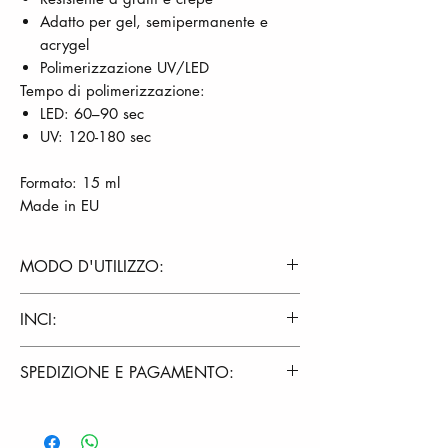
Adatto per gel, semipermanente e
acrygel
Polimerizzazione UV/LED
Tempo di polimerizzazione:
LED: 60–90 sec
UV: 120-180 sec
Formato: 15 ml
Made in EU
MODO D'UTILIZZO:
Preparare la superficie dell'unghia,
INCI:
opacizzarla con un buffer e pulirla
con Cleanser Kamak.
PEG-3 Trimethylolpropane Triacrylate,
SPEDIZIONE E PAGAMENTO:
Applicare Nail Prep KAMAK
Urethane Acrylate Oligomer,
Applicare un strato sottile di Bonder-
Pentaerythrityl Tetramercaptopropionate
Spedizione rapida con corriere: il tuo
Acid Free KAMAK e aspettare 30
Methyl Benzoylformate, Dimethicone,v,
ordine verrà evaso entro 24/48 ore