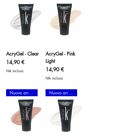
AcryGel - Clear
AcryGel - Pink
Light
Prezzo
14,90 €
Prezzo
14,90 €
IVA inclusa
IVA inclusa
Nuovo arrivo
Nuovo arrivo