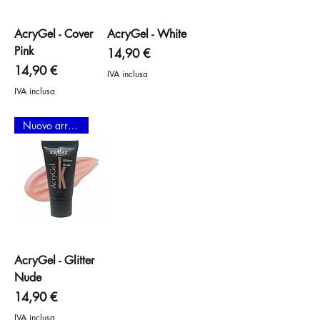
AcryGel - Cover
AcryGel - White
Pink
Prezzo
14,90 €
Prezzo
14,90 €
IVA inclusa
IVA inclusa
Nuovo arrivo
AcryGel - Glitter
Nude
Prezzo
14,90 €
IVA inclusa